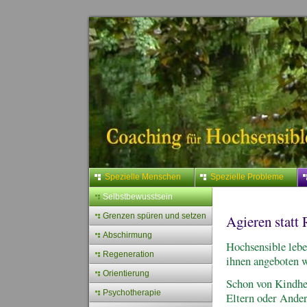
Spezielle Menschen
Spezielle Probleme
Selbstbewusstsein
Grenzen spüren und setzen
Agieren statt
Abschirmung
Hochsensible leben
Regeneration
ihnen angeboten w
Orientierung
Schon von Kindheit
Psychotherapie
Eltern oder Ander